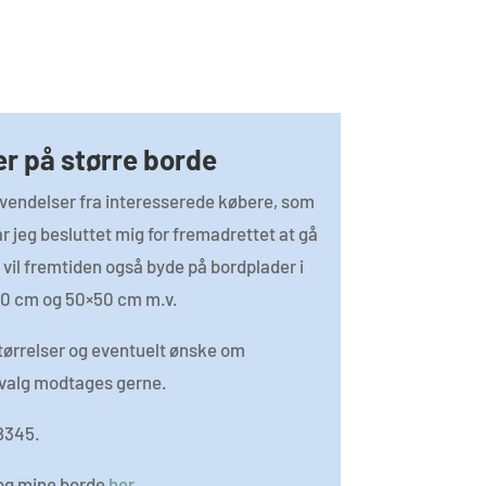
r på større borde
envendelser fra interesserede købere, som
ar jeg besluttet mig for fremadrettet at gå
or vil fremtiden også byde på bordplader i
0 cm og 50×50 cm m.v.
størrelser og eventuelt ønske om
valg modtages gerne.
 8345.
og mine borde
her
.