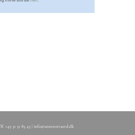
. +45 31 51 83 45 |
info@annetoxvaerd.dk