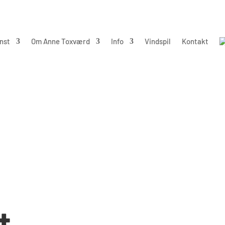
nst
Om Anne Toxværd
Info
Vindspil
Kontakt
t