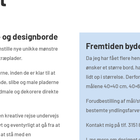
- og designborde
Fremtiden byde
mstille nye unikke mønstre
træplader.
Da jeg har fået flere h
ønsker et større bord, h
ne, inden de er klar til at
lidt op i størrelse. Derf
unde, slibe og male pladerne
målene 40×40 cm, 40×6
ndmale og dekorere direkte
Forudbestilling af mål/
bestemte yndlingsfarve
n kreative rejse undervejs
t og eventyrligt at gå fra at
Kontakt mig på tlf. 3151
 at stå med en
Læs mere om designet 