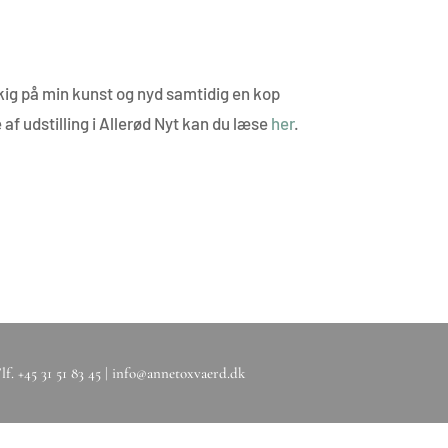
 kig på min kunst og nyd samtidig en kop
 af udstilling i Allerød Nyt kan du læse
her
.
. +45 31 51 83 45 |
info@annetoxvaerd.dk