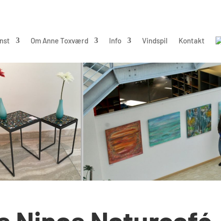
nst
Om Anne Toxværd
Info
Vindspil
Kontakt
os Ninas Naturcafé