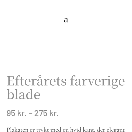
Efterårets farverige
blade
Prisinterval:
95
kr.
–
275
kr.
95 kr.
til
Plakaten er trykt med en hvid kant, der elegant