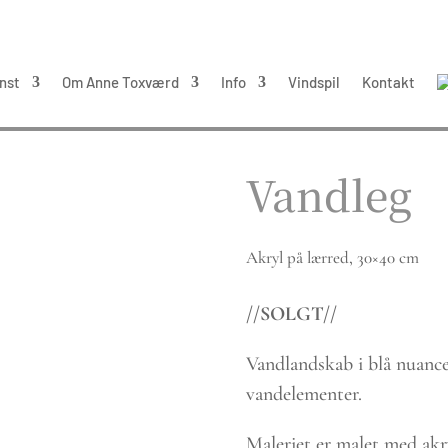
nst
Om Anne Toxværd
Info
Vindspil
Kontakt
Vandleg
Akryl på lærred, 30×40 cm
//SOLGT//
Vandlandskab i blå nuanc
vandelementer.
Maleriet er malet med akry