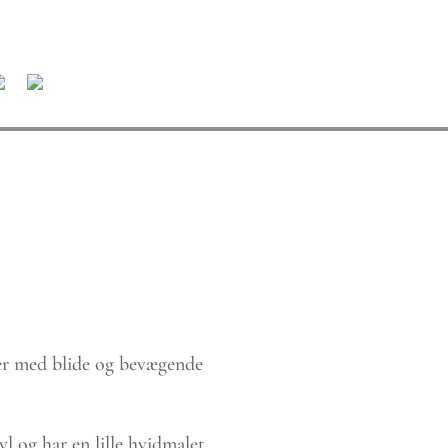
er med blide og bevægende
l og har en lille hvidmalet