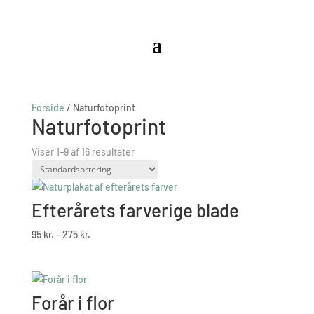
Forside
/ Naturfotoprint
Naturfotoprint
Viser 1–9 af 16 resultater
Efterårets farverige blade
Prisinterval:
95
kr.
–
275
kr.
95 kr.
til
275 kr.
Forår i flor