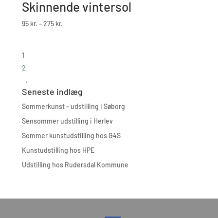
Skinnende vintersol
Prisinterval:
95
kr.
–
275
kr.
95 kr.
til
1
275 kr.
2
→
Seneste indlæg
Sommerkunst – udstilling i Søborg
Sensommer udstilling i Herlev
Sommer kunstudstilling hos G4S
Kunstudstilling hos HPE
Udstilling hos Rudersdal Kommune