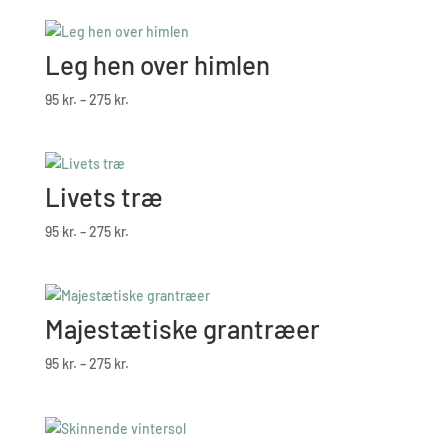
til
275 kr.
Leg hen over himlen
Prisinterval:
95
kr.
–
275
kr.
95 kr.
til
275 kr.
Livets træ
Prisinterval:
95
kr.
–
275
kr.
95 kr.
til
275 kr.
Majestætiske grantræer
Prisinterval:
95
kr.
–
275
kr.
95 kr.
til
275 kr.