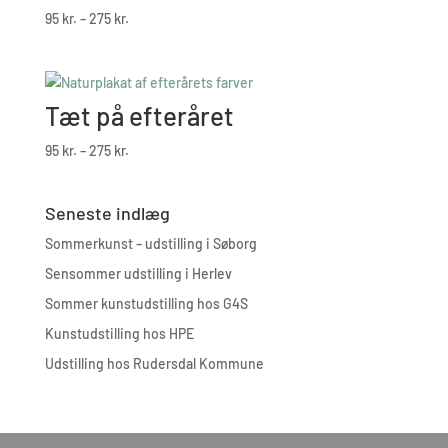
Prisinterval:
95
kr.
–
275
kr.
95 kr.
til
275 kr.
Tæt på efteråret
Prisinterval:
95
kr.
–
275
kr.
95 kr.
til
Seneste indlæg
275 kr.
Sommerkunst – udstilling i Søborg
Sensommer udstilling i Herlev
Sommer kunstudstilling hos G4S
Kunstudstilling hos HPE
Udstilling hos Rudersdal Kommune