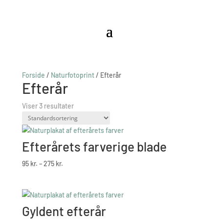
Forside
/
Naturfotoprint
/ Efterår
Efterår
Viser 3 resultater
Efterårets farverige blade
Prisinterval:
95
kr.
–
275
kr.
95 kr.
til
275 kr.
Gyldent efterår